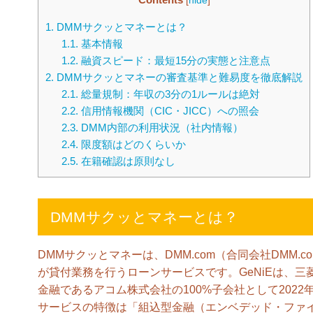
[
hide
]
1.
DMMサクッとマネーとは？
1.1.
基本情報
1.2.
融資スピード：最短15分の実態と注意点
2.
DMMサクッとマネーの審査基準と難易度を徹底解説
2.1.
総量規制：年収の3分の1ルールは絶対
2.2.
信用情報機関（CIC・JICC）への照会
2.3.
DMM内部の利用状況（社内情報）
2.4.
限度額はどのくらいか
2.5.
在籍確認は原則なし
DMMサクッとマネーとは？
DMMサクッとマネーは、DMM.com（合同会社DMM.
が貸付業務を行うローンサービスです。GeNiEは、三
金融であるアコム株式会社の100%子会社として202
サービスの特徴は「組込型金融（エンベデッド・ファイ