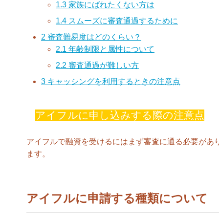
1.3
家族にばれたくない方は
1.4
スムーズに審査通過するために
2
審査難易度はどのくらい？
2.1
年齢制限と属性について
2.2
審査通過が難しい方
3
キャッシングを利用するときの注意点
アイフルに申し込みする際の注意点
アイフルで融資を受けるにはまず審査に通る必要があ
ます。
アイフルに申請する種類について