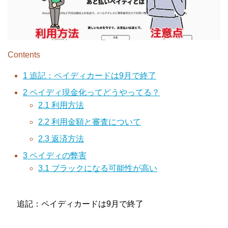
Contents
1
追記：ペイディカードは9月で終了
2
ペイディ現金化ってどうやってる？
2.1
利用方法
2.2
利用金額と審査について
2.3
返済方法
3
ペイディの弊害
3.1
ブラックになる可能性が高い
追記：ペイディカードは9月で終了