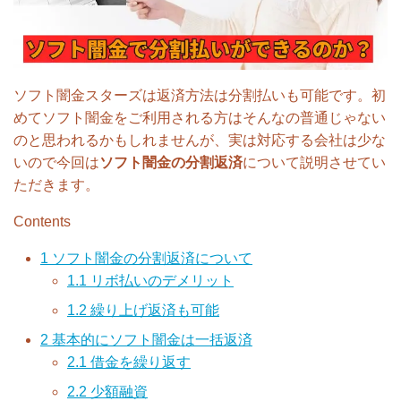
ソフト闇金スターズは返済方法は分割払いも可能です。初
めてソフト闇金をご利用される方はそんなの普通じゃない
のと思われるかもしれませんが、実は対応する会社は少な
いので今回は
ソフト闇金の分割返済
について説明させてい
ただきます。
Contents
1
ソフト闇金の分割返済について
1.1
リボ払いのデメリット
1.2
繰り上げ返済も可能
2
基本的にソフト闇金は一括返済
2.1
借金を繰り返す
2.2
少額融資